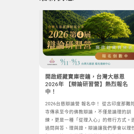
開啟經藏寶庫密鑰，台灣大慈恩
2026年 【辯論研習營】熱烈報名
中！
2026台慈辯論營 報名中！ 從古印度那難
寺傳承至今的佛教辯論，不僅是論理的訓
練，更是一種「從理入心」的修行方式。
過問與答、理與證，辯論讓我們學會以理