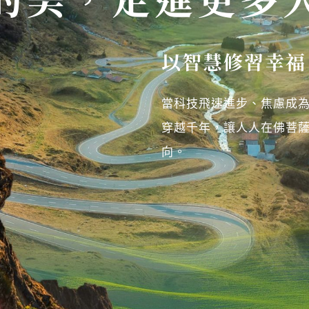
以智慧修習幸福
當科技飛速進步、焦慮成
穿越千年，讓人人在佛菩薩
向。