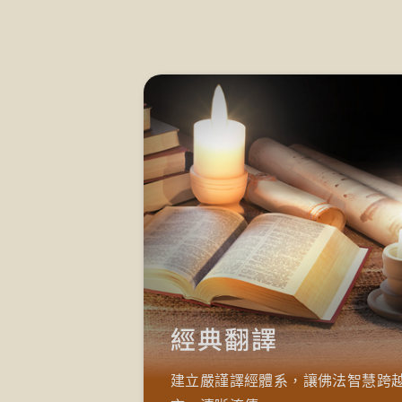
經典翻譯
建立嚴謹譯經體系，讓佛法智慧跨