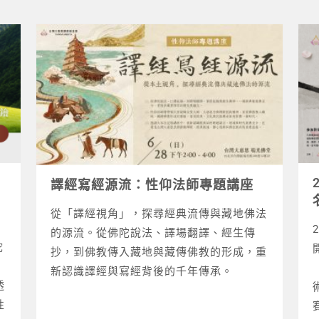
譯經寫經源流：性仰法師專題講座
從「譯經視角」，探尋經典流傳與藏地佛法
的源流。從佛陀說法、譯場翻譯、經生傳
陀
抄，到佛教傳入藏地與藏傳佛教的形成，重
新認識譯經與寫經背後的千年傳承。
透
性