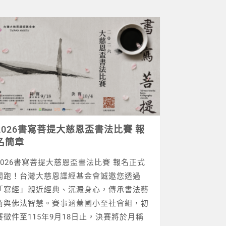
2026書寫菩提大慈恩盃書法比賽 報
名簡章
2026書寫菩提大慈恩盃書法比賽 報名正式
開跑！台灣大慈恩譯經基金會誠邀您透過
「寫經」親近經典、沉澱身心，傳承書法藝
術與佛法智慧。賽事涵蓋國小至社會組，初
賽徵件至115年9月18日止，決賽將於月稱