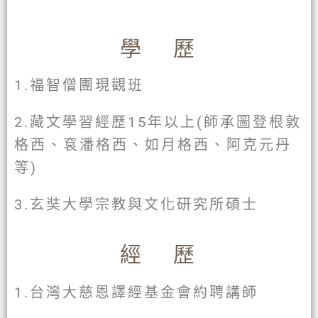
學歷
1.福智僧團現觀班
2.藏文學習經歷15年以上(師承圖登根敦
格西、袞潘格西、如月格西、阿克元丹
等)
3.玄奘大學宗教與文化研究所碩士
經歷
1.台灣大慈恩譯經基金會約聘講師