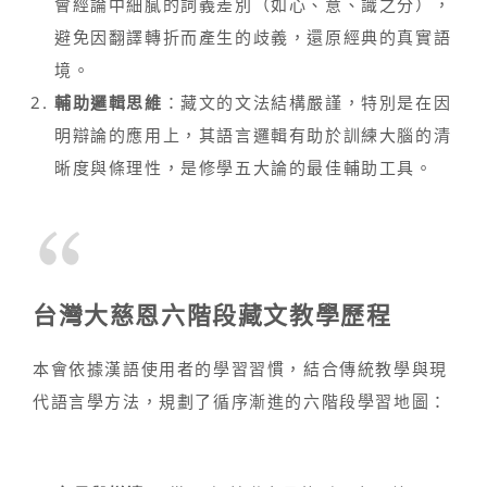
會經論中細膩的詞義差別（如心、意、識之分），
避免因翻譯轉折而產生的歧義，還原經典的真實語
境。
輔助邏輯思維
：藏文的文法結構嚴謹，特別是在因
明辯論的應用上，其語言邏輯有助於訓練大腦的清
晰度與條理性，是修學五大論的最佳輔助工具。
台灣大慈恩六階段藏文教學歷程
本會依據漢語使用者的學習習慣，結合傳統教學與現
代語言學方法，規劃了循序漸進的六階段學習地圖：