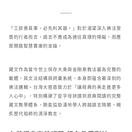
「工欲善其事，必先利其器。」對於渴望深入佛法堂
奧的行者而言，語言不應成為通往真理的障礙，而應
是開啟智慧寶庫的金鑰。
藏文作為當今世上保存大乘與金剛乘教法最為完整的
載體，其文法結構與詞彙系統，本身即蘊含著深刻的
佛法邏輯。台灣大慈恩致力於「讓經典的美走進更多
人心中」，特別構建了從字母拼讀到原典閱讀的完整
藏文教學體系，期能協助漢地學人跨越語言隔閡，親
炙歷代祖師的清淨教言。